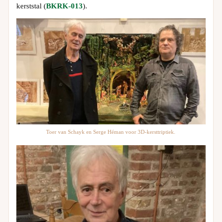
kerststal (
BKRK-013
).
Toer van Schayk en Serge Héman voor 3D-kersttriptiek.