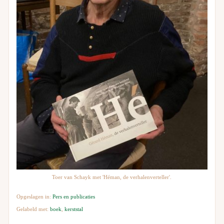
Toer van Schayk met 'Héman, de verhalenverteller'.
Opgeslagen in:
Pers en publicaties
Gelabeld met:
boek
,
kerststal