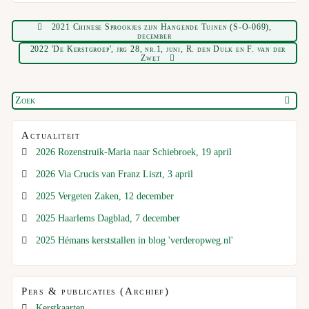
2021 Chinese Sprookjes zijn Hangende Tuinen (S-O-069),
december
2022 'De Kerstgroep', jrg 28, nr.1, juni, R. den Dulk en F. van der
Zwet
Actualiteit
2026 Rozenstruik-Maria naar Schiebroek, 19 april
2026 Via Crucis van Franz Liszt, 3 april
2025 Vergeten Zaken, 12 december
2025 Haarlems Dagblad, 7 december
2025 Hémans kerststallen in blog 'verderopweg.nl'
Pers & publicaties (Archief)
Kerstkaarten