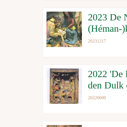
2023 De N
(Héman-)k
20231217
2022 'De K
den Dulk 
20220600