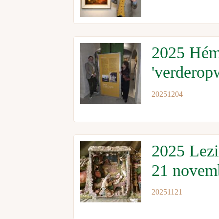
2025 Héma
'verderop
20251204
2025 Lezi
21 novem
20251121