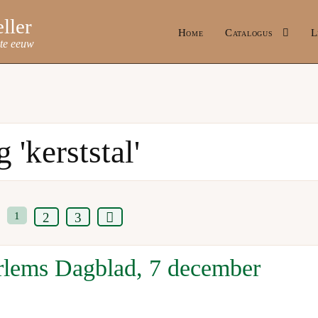
Home
Catalogus
L
ste eeuw
 'kerststal'
1
2
3
lems Dagblad, 7 december