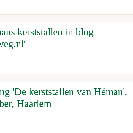
ns kerststallen in blog
weg.nl'
ng 'De kerststallen van Héman',
ber, Haarlem