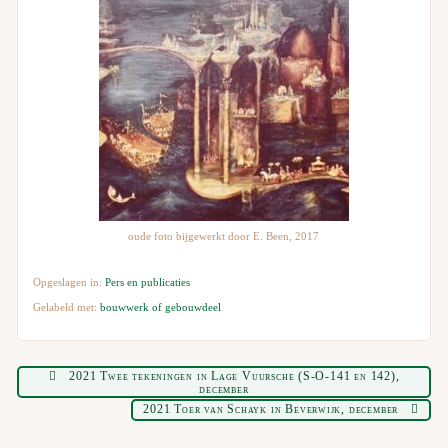
oude foto bijgewerkt door E. Been, 2017
Opgeslagen in:
Pers en publicaties
Gelabeld met:
bouwwerk of gebouwdeel
2021 Twee tekeningen in Lage Vuursche (S-O-141 en 142),
december
2021 Toer van Schayk in Beverwijk, december