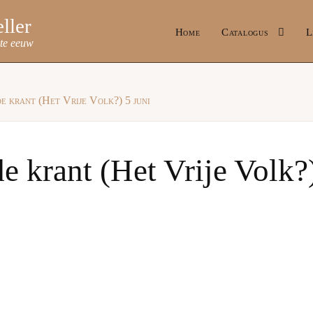
Home
Catalogus
L
ste eeuw
 krant (Het Vrije Volk?) 5 juni
 krant (Het Vrije Volk?