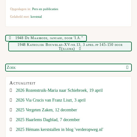
Opgeslagen in:
Pers en publicaties
Gelabeld met:
kerststal
1948 De Maasbode, januari, door 'I.A."
1948 Katholiek Bouwblad-XV-nr.13, 3 april.pp 145-150 door
T(illema)
Actualiteit
2026 Rozenstruik-Maria naar Schiebroek, 19 april
2026 Via Crucis van Franz Liszt, 3 april
2025 Vergeten Zaken, 12 december
2025 Haarlems Dagblad, 7 december
2025 Hémans kerststallen in blog 'verderopweg.nl'