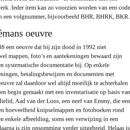
 werk. Ieder item kan zo voorzien worden van een cod
ers en een volgnummer, bijvoorbeeld BHR, BHRK, BKR.
Hémans oeuvre
 een oeuvre dat bij zijn dood in 1992 niet
wel mappen, foto’s en aantekeningen bewaard zijn
en systematische documentatie bij. Op enkele
eningen, betalingsbewijzen en documenten met
euvre zal daardoor wel altijd moeilijk te achterhalen
een begin gemaakt met een inventarisatie op basis va
lielid, Aad van der Loos, een neef van Emmy, die ee
en hoeveelheid knipselmappen en fotoboeken rond
n enkele afbeelding, soms een verwijzing in een
 daarna is zijn opsomming verder uitgebreid. Helaas is