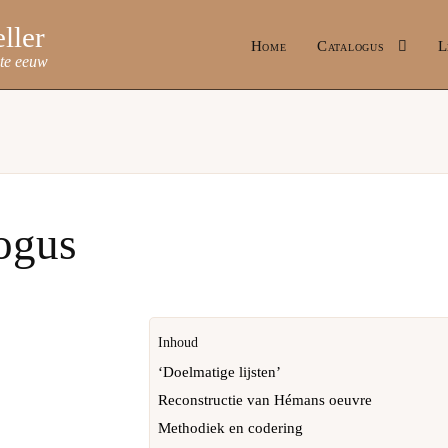
Home
Catalogus
L
ste eeuw
ogus
Inhoud
‘Doelmatige lijsten’
Reconstructie van Hémans oeuvre
Methodiek en codering