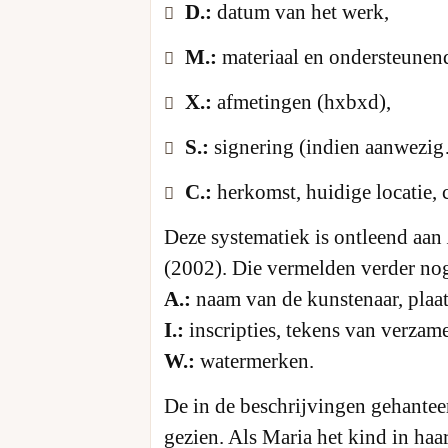
D.:
datum van het werk,
M.:
materiaal en ondersteunend
X.:
afmetingen (hxbxd),
S.:
signering (indien aanwezi
C.:
herkomst, huidige locatie,
Deze systematiek is ontleend aan
(2002). Die vermelden verder no
A.:
naam van de kunstenaar, plaats
I.:
inscripties, tekens van verzame
W.:
watermerken.
De in de beschrijvingen gehantee
gezien. Als Maria het kind in haar