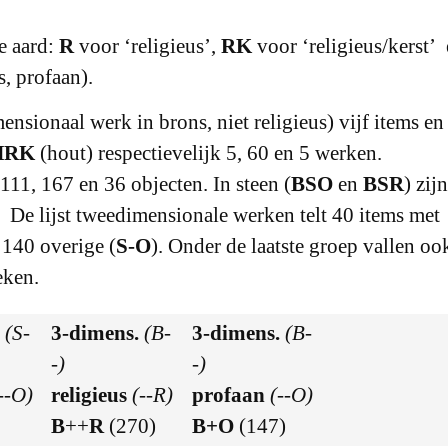
de aard:
R
voor ‘religieus’,
RK
voor ‘religieus/kerst’
s, profaan).
ensionaal werk in brons, niet religieus) vijf items en
HRK
(hout) respectievelijk 5, 60 en 5 werken.
 111, 167 en 36 objecten. In steen (
BSO
en
BSR
) zijn
. De lijst tweedimensionale werken telt 40 items met
 140 overige (
S-O
). Onder de laatste groep vallen oo
eken.
.
(S-
3-dimens.
(B-
3-dimens.
(B-
-)
-)
--O)
religieus
(--R)
profaan
(--O)
B
++
R
(270)
B
+
O
(147)