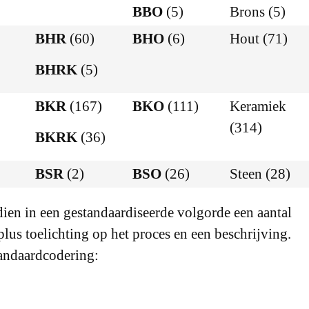
BBO
(5)
Brons (5)
BHR
(60)
BHO
(6)
Hout (71)
BHRK
(5)
BKR
(167)
BKO
(111)
Keramiek
(314)
BKRK
(36)
BSR
(2)
BSO
(26)
Steen (28)
dien in een gestandaardiseerde volgorde een aantal
us toelichting op het proces en een beschrijving.
andaardcodering: