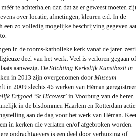
méér te achterhalen dan dat ze er geweest moeten zij
vens over locatie, afmetingen, kleuren e.d. In de
ch een zo volledig mogelijke beschrijving gegeven aa
to.
gen in de rooms-katholieke kerk vanaf de jaren zest
ligieuze deel van het werk. Veel is verloren gegaan o
plaats aanwezig. De
Stichting Kerkelijk Kunstbezit in
ken in 2013 zijn overgenomen door
Museum
eft in 2009 slechts 46 werken van Héman geregistree
lijk Erfgoed ‘St Hicovest’
in Voorburg van de heren
amelijk in de bisdommen Haarlem en Rotterdam actie
langstelling aan de dag voor het werk van Héman. Kee
em in kerken die verlaten en/of afgebroken worden.
ere opdrachtgevers is een deel door verhuizing of