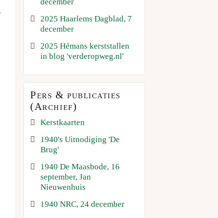
december
e
2025 Haarlems Dagblad, 7
december
2025 Hémans kerststallen
in blog 'verderopweg.nl'
Pers & publicaties
(Archief)
Kerstkaarten
1940's Uitnodiging 'De
Brug'
n
1940 De Maasbode, 16
n
september, Jan
Nieuwenhuis
1940 NRC, 24 december