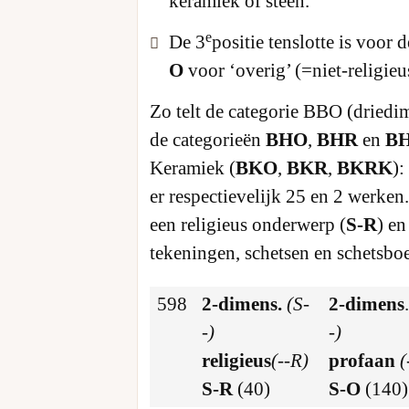
keramiek of steen.
e
De 3
positie tenslotte is voor 
O
voor ‘overig’ (=niet-religieu
Zo telt de categorie BBO (driedim
de categorieën
BHO
,
BHR
en
B
Keramiek (
BKO
,
BKR
,
BKRK
):
er respectievelijk 25 en 2 werken
een religieus onderwerp (
S-R
) en
tekeningen, schetsen en schetsbo
598
2-dimens.
(S-
2-dimens
-)
-)
religieus
(--R)
profaan
(
S
-R
(40)
S-O
(140)