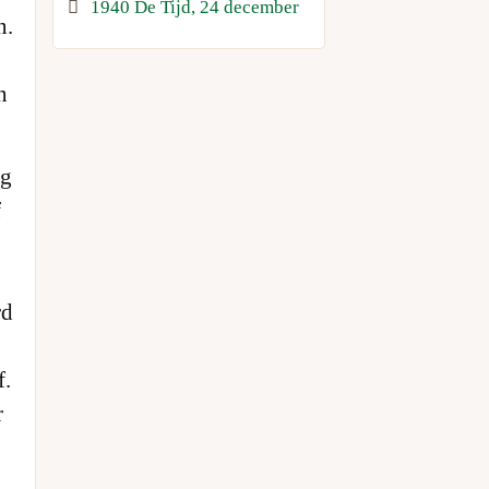
1940 De Tijd, 24 december
n.
n
ig
f
rd
f.
r