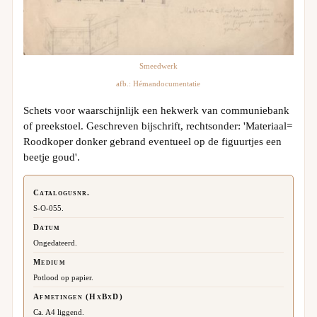
Smeedwerk
afb.: Hémandocumentatie
Schets voor waarschijnlijk een hekwerk van communiebank
of preekstoel. Geschreven bijschrift, rechtsonder: 'Materiaal=
Roodkoper donker gebrand eventueel op de figuurtjes een
beetje goud'.
Catalogusnr.
S-O-055.
Datum
Ongedateerd.
Medium
Potlood op papier.
Afmetingen (HxBxD)
Ca. A4 liggend.