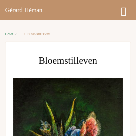
Gérard Héman
Home
Bloemstilleven
Bloemstilleven