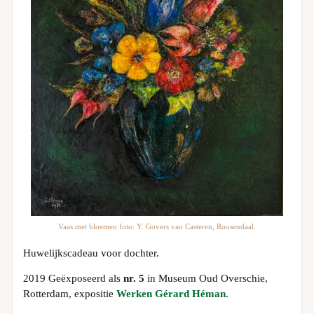
Vaas met bloemen foto: Y. Govers van Casteren, Roosendaal.
Huwelijkscadeau voor dochter.
2019 Geëxposeerd als
nr. 5
in Museum Oud Overschie,
Rotterdam, expositie
Werken Gérard Héman
.