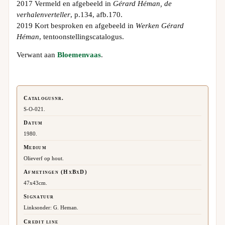
2017 Vermeld en afgebeeld in
Gérard Héman, de
verhalenverteller
, p.134, afb.170.
2019 Kort besproken en afgebeeld in
Werken Gérard
Héman
, tentoonstellingscatalogus.
Verwant aan
Bloemenvaas
.
Catalogusnr.
S-O-021.
Datum
1980.
Medium
Olieverf op hout.
Afmetingen (HxBxD)
47x43cm.
Signatuur
Linksonder: G. Heman.
Credit line