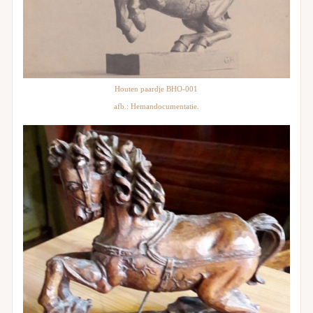
Houten paardje BHO-001
afb.: Hemandocumentatie.