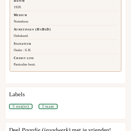
Datum
1928.
Medium
Notenhout.
Afmetingen (HxBxD)
Onbekend.
Signatuur
Onder : G.H.
Credit line
Particulier bezit.
Labels
dier(en)
paard
Deel
Paardje (jeugdwerk)
met je vrienden!