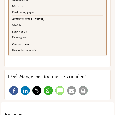
Medium
Fineliner op papier.
Afmetingen (HxBxD)
Ca. A4.
Signatuur
Ongesigneerd.
Credit line
Hémandocumentatie.
Deel
Meisje met Ton
met je vrienden!
Reageer