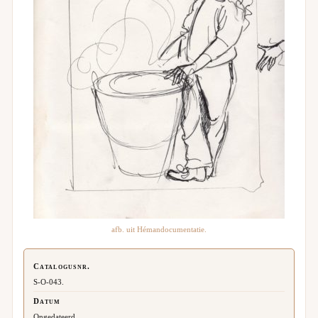
afb. uit Hémandocumentatie.
Catalogusnr.
S-O-043.
Datum
Ongedateerd.