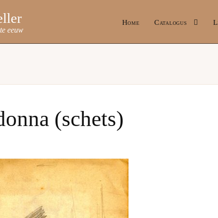
Home
Catalogus
L
ste eeuw
onna (schets)