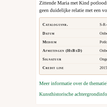
Zittende Maria met Kind potloodsc
geen duidelijke relatie met een 
Catalogusnr.
S-R-
Datum
Onbe
Medium
Potl
Afmetingen (HxBxD)
Onbe
Signatuur
Onge
Credit line
2015
Meer informatie over de themati
Kunsthistorische achtergrondinf