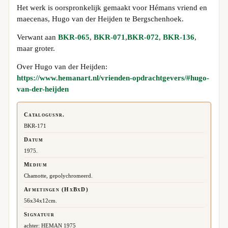
Het werk is oorspronkelijk gemaakt voor Hémans vriend en
maecenas, Hugo van der Heijden te Bergschenhoek.
Verwant aan
BKR-065
,
BKR-071
,
BKR-072
,
BKR-136
,
maar groter.
Over Hugo van der Heijden:
https://www.hemanart.nl/vrienden-opdrachtgevers/#hugo-
van-der-heijden
Catalogusnr.
BKR-171
Datum
1975.
Medium
Chamotte, gepolychromeerd.
Afmetingen (HxBxD)
56x34x12cm.
Signatuur
achter: HEMAN 1975