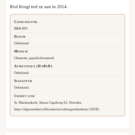
Rvd Krogt trof ze aan in 2014.
Catalogusnr.
BKR-093.
Datum
Onbekend.
Medium
Chamotte, gepolychromeerd.
Afmetingen (HxBxD)
Onbekend.
Signatuur
Onbekend.
Credit line
St. Martinuskerk, Simon Capelweg 62, Noorden.
https://rkgroenehart.nl/locaties/noorden/geschiedenis/ (2018)