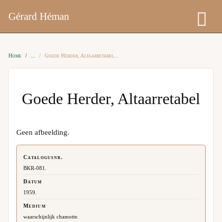
Gérard Héman
Home
Goede Herder, Altaarretabel
Goede Herder, Altaarretabel
Geen afbeelding.
Catalogusnr.
BKR-081.
Datum
1959.
Medium
waarschijnlijk chamotte.