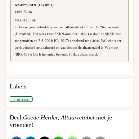
Afmetingen (HxBxD)
146x152cm.
Credit line
Er bestaat geen afbeelding van een altaarretabel in Creil, H. Nicolaaskerk
(Flevoland). Het werk (met SKKN-nummer: 100-1) is door de SKKN niet
aangetroffen op 7-6-2004; HR: 2017: onbekend ter plaatse. Wellicht is het
werk verkeerd gelokaliseerd en gaat het om de altaarretabel in Voorhout
(BKR-009)? Dat is het enige bekende H.Hart altaarretabel.
Labels
heilige
Deel
Goede Herder, Altaarretabel
met je
vrienden!