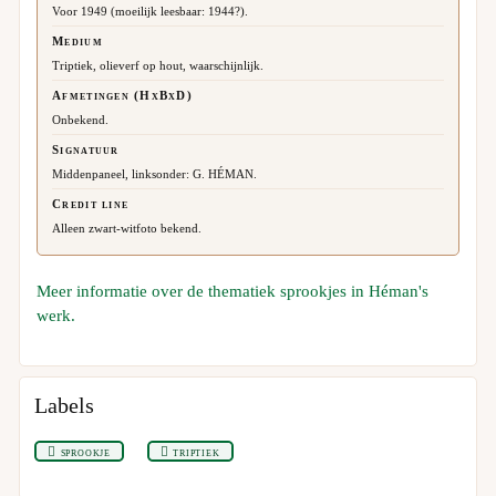
Voor 1949 (moeilijk leesbaar: 1944?).
Medium
Triptiek, olieverf op hout, waarschijnlijk.
Afmetingen (HxBxD)
Onbekend.
Signatuur
Middenpaneel, linksonder: G. HÉMAN.
Credit line
Alleen zwart-witfoto bekend.
Meer informatie over de thematiek sprookjes in Héman's
werk.
Labels
sprookje
triptiek