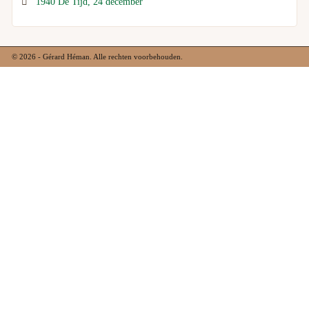
1940 De Tijd, 24 december
© 2026 - Gérard Héman. Alle rechten voorbehouden.