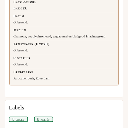
Catalogusnr.
BKR-023.
Datum
Onbekend.
Medium
Chamotte, gepolychromeerd, geglazuurd en bladgoud in achtergrond.
Afmetingen (HxBxD)
Onbekend.
Signatuur
Onbekend.
Credit line
Particulier bezit, Rotterdam.
Labels
engel
reliëf