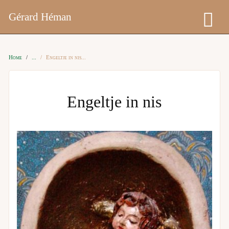
Gérard Héman
Home
Engeltje in nis
Engeltje in nis