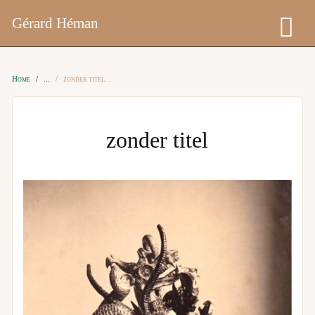
Gérard Héman
Home
zonder titel
zonder titel