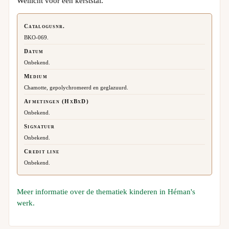
Wellicht voor een kerststal.
Catalogusnr.
BKO-069.
Datum
Onbekend.
Medium
Chamotte, gepolychromeerd en geglazuurd.
Afmetingen (HxBxD)
Onbekend.
Signatuur
Onbekend.
Credit line
Onbekend.
Meer informatie over de thematiek kinderen in Héman's
werk.