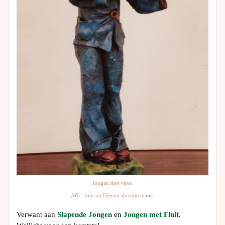
Jongen met viool
Afb.: foto uit Héman-documentatie.
Verwant aan
Slapende Jongen
en
Jongen met Fluit
.