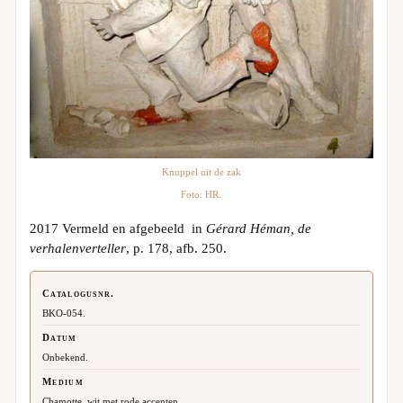
Knuppel uit de zak
Foto: HR.
2017 Vermeld en afgebeeld in
Gérard Héman, de
verhalenverteller
, p. 178, afb. 250.
Catalogusnr.
BKO-054.
Datum
Onbekend.
Medium
Chamotte, wit met rode accenten.