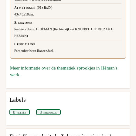
Afmetingen (HxBxD)
43x43x18cm.
Signatuur
Rechterzijkant: G.HÉMAN (Rechterzijkant:KNUPPEL UIT DE ZAK G
HÉMAN).
Credit line
Particulier bezit Roosendaal.
Meer informatie over de thematiek sprookjes in Héman's
werk.
Labels
reliëf
sprookje