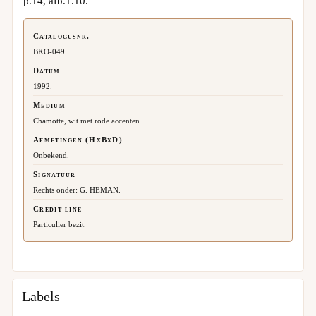
p.14, afb.1.10.
Catalogusnr.
BKO-049.
Datum
1992.
Medium
Chamotte, wit met rode accenten.
Afmetingen (HxBxD)
Onbekend.
Signatuur
Rechts onder: G. HEMAN.
Credit line
Particulier bezit.
Labels