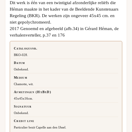
Dit werk is één van een twintigtal afzonderlijke reliëfs die
Héman maakte in het kader van de Beeldende Kunstenaars
Regeling (BKR). De werken zijn ongeveer 45x45 cm. en
niet gepolychromeerd.
2017 Genoemd en afgebeeld (afb.34) in Gérard Héman, de
verhalenverteller, p.37 en 176
Catalogusnr.
BKO-028.
Datum
Onbekend.
Medium
Chamotte, wit.
Afmetingen (HxBxD)
45x45x16cm.
Signatuur
Onbekend.
Credit line
Particulier bezit Capelle aan den IJssel.