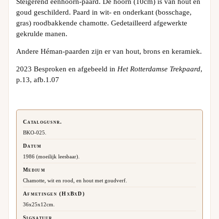
Steigerend eenhoorn-paard. De hoorn (10cm) is van hout en
goud geschilderd. Paard in wit- en onderkant (bosschage,
gras) roodbakkende chamotte. Gedetailleerd afgewerkte
gekrulde manen.
Andere Héman-paarden zijn er van hout, brons en keramiek.
2023 Besproken en afgebeeld in
Het Rotterdamse Trekpaard
,
p.13, afb.1.07
Catalogusnr.
BKO-025.
Datum
1986 (moeilijk leesbaar).
Medium
Chamotte, wit en rood, en hout met goudverf.
Afmetingen (HxBxD)
36x25x12cm.
Signatuur