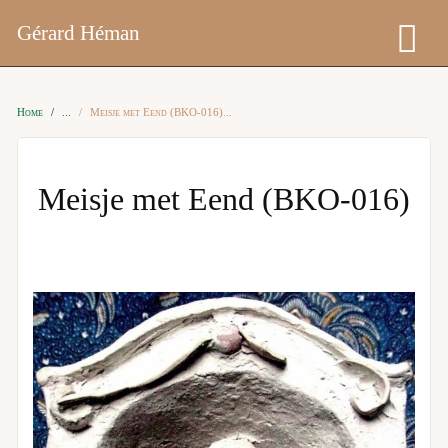
Gérard Héman
Home
Meisje met Eend (BKO-016)
Meisje met Eend (BKO-016)