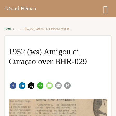
Gérard Héman
Home
1952 (ws) Amigou di Curaçao over BHR-029
1952 (ws) Amigou di
Curaçao over BHR-029